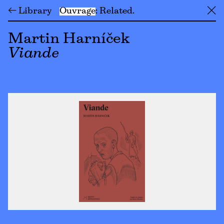
← Library
Ouvrage
Related
╳
Martin Harníček
Viande