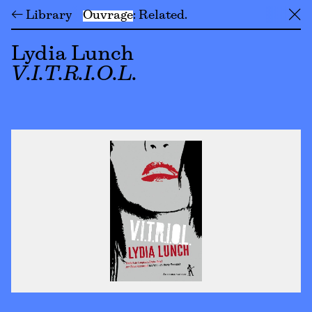
← Library
Ouvrage
Related
╳
Lydia Lunch
V.I.T.R.I.O.L.