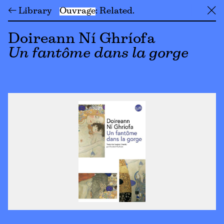
← Library
Ouvrage
Related
╳
Doireann Ní Ghríofa
Un fantôme dans la gorge