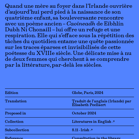
Quand une mère au foyer dans l’Irlande ouvrière
d’aujourd’hui perd pied à la naissance de son
quatrième enfant, sa bouleversante rencontre
avec un poème ancien –
Caoineadh
de Eibhlín
Dubh Ní Chonaill – lui offre un refuge et une
respiration. Elle qui s’efface sous la répétition des
tâches du quotidien entame une quête passionnée
sur les traces éparses et invisibilisés de cette
poétesse du XVIIIe siècle. Une délicate mise à nu
de deux femmes qui cherchent à se comprendre
par la littérature, par-delà les siècles.
Edition
Globe, Paris, 2024
Translation
Traduit de l'anglais (Irlande) par
Élisabeth Peellaert
Proposed in
October 2024
Collection
Literatures in English ↗
Subcollection
8.11 - Irish ↗
Reference
Consultation in the library