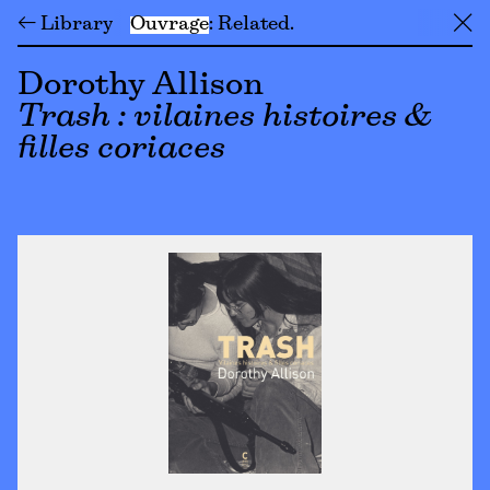
← Library
Ouvrage
Related
╳
Dorothy Allison
Trash : vilaines histoires &
filles coriaces