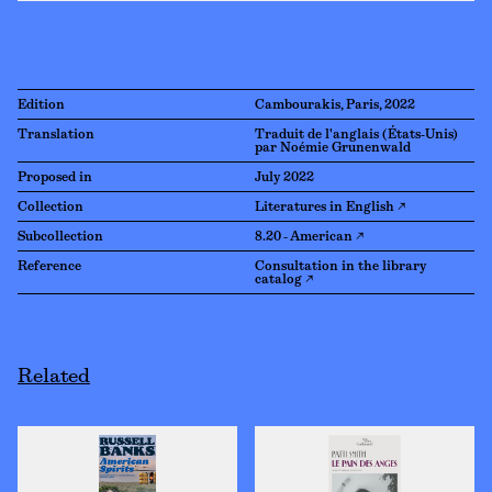
Edition
Cambourakis, Paris, 2022
Translation
Traduit de l'anglais (États-Unis)
par Noémie Grunenwald
Proposed in
July 2022
Collection
Literatures in English ↗
Subcollection
8.20 - American ↗
Reference
Consultation in the library
catalog ↗
Related