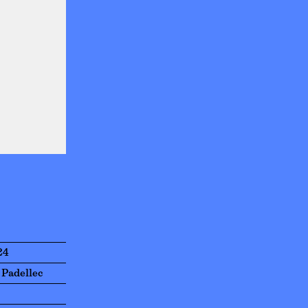
24
 Padellec