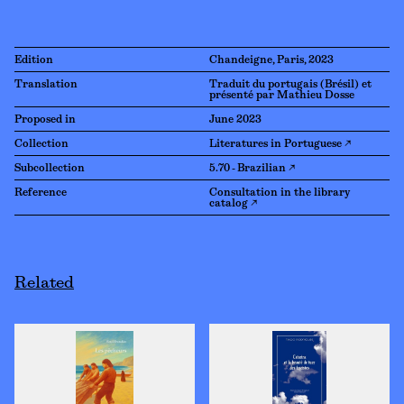
Edition
Chandeigne, Paris, 2023
Translation
Traduit du portugais (Brésil) et
présenté par Mathieu Dosse
Proposed in
June 2023
Collection
Literatures in Portuguese ↗
Subcollection
5.70 - Brazilian ↗
Reference
Consultation in the library
catalog ↗
Related