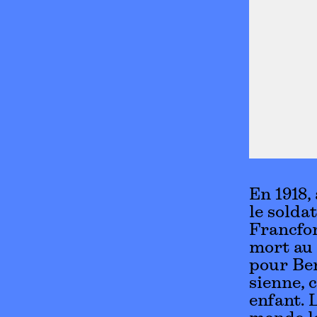
En 1918,
le solda
Francfor
mort au 
pour Ber
sienne, 
enfant. 