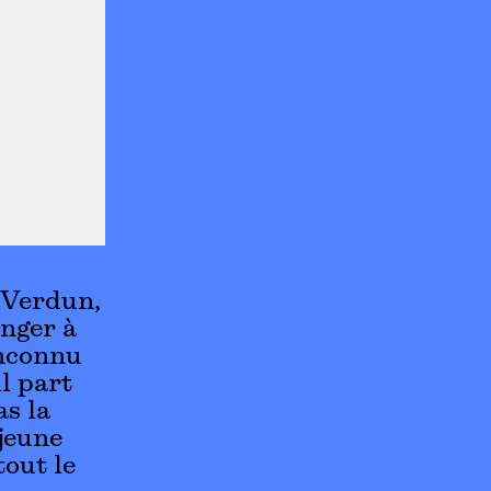
r Verdun,
anger à
inconnu
l part
as la
 jeune
tout le