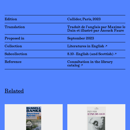
Edition
Callidor, Paris, 2023
Translation
Traduit de l'anglais par Maxime le
Dain et illustré par Anouck Faure
Proposed in
September 2023
Collection
Literatures in English ↗
Subcollection
8.10 - English (and Scottish) ↗
Reference
Consultation in the library
catalog ↗
Related