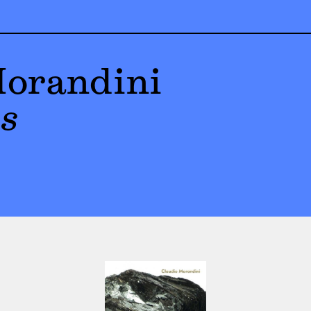
Morandini
es