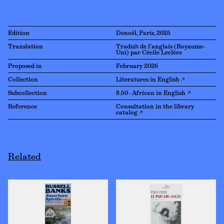
Edition
Denoël, Paris, 2025
Translation
Traduit de l'anglais (Royaume-
Uni) par Cécile Leclère
Proposed in
February 2026
Collection
Literatures in English ↗
Subcollection
8.50 - African in English ↗
Reference
Consultation in the library
catalog ↗
Related