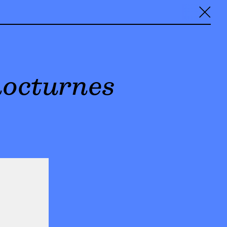
╳
nocturnes