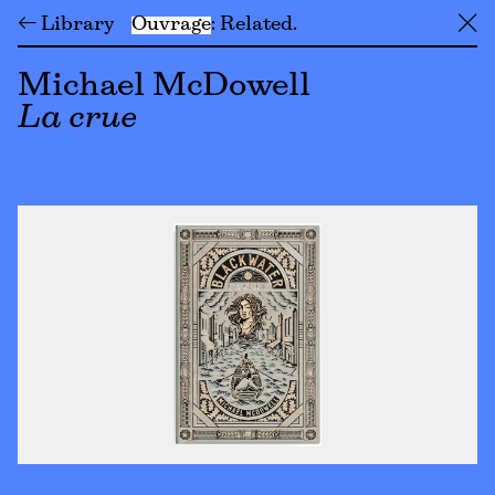
← Library
Ouvrage
Related
╳
Michael McDowell
La crue