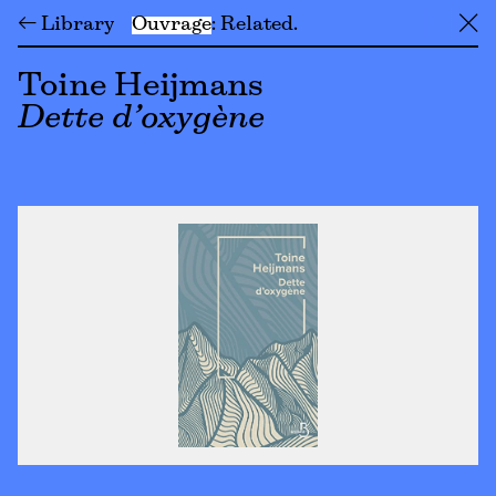
← Library
Ouvrage
Related
╳
Toine Heijmans
Dette d’oxygène