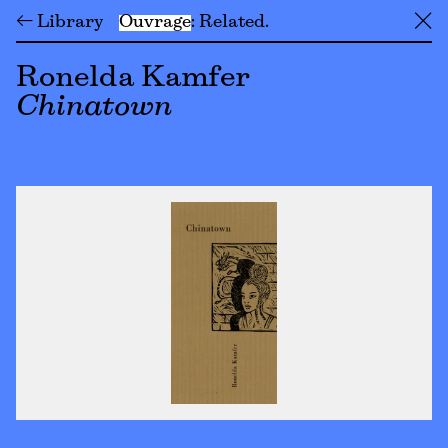
← Library
Ouvrage
Related
╳
Ronelda Kamfer
Chinatown