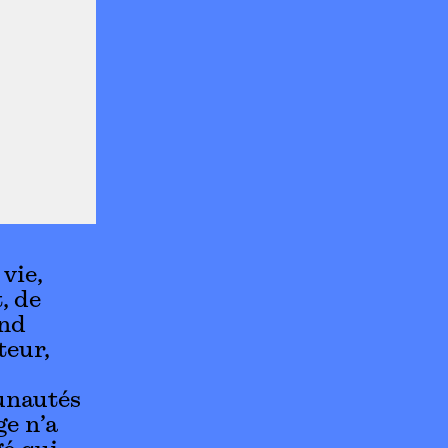
vie,
, de
ond
teur,
unautés
ge n’a