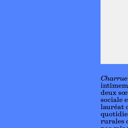
Charrue
intimeme
deux sœu
sociale 
lauréat 
quotidie
rurales 