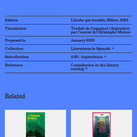
Edition
L'herbe qui tremble, Billère, 2024
Translation
Traduit de l'espagnol (Argentine)
par l'auteur & Christophe Manon
Proposed in
January 2025
Collection
Literatures in Spanish ↗
Subcollection
4.80 - Argentinian ↗
Reference
Consultation in the library
catalog ↗
Related