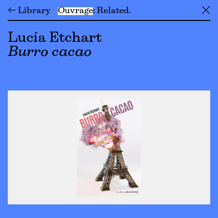
← Library
Ouvrage
Related
╳
Lucía Etchart
Burro cacao