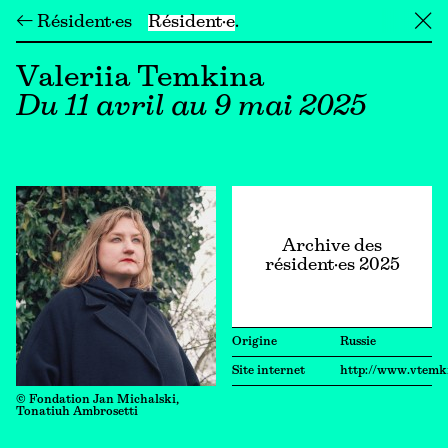
← Résident·es
Résident·e
╳
Valeriia Temkina
Du 11 avril au 9 mai 2025
Archive des
résident·es 2025
Origine
Russie
Site internet
http://www.vtemk
© Fondation Jan Michalski,
Tonatiuh Ambrosetti