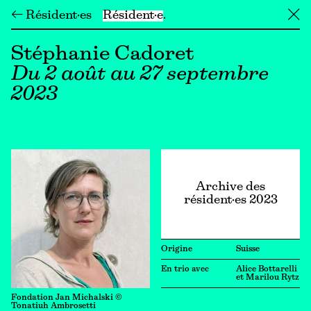
← Résident·es
Résident·e
╳
Stéphanie Cadoret
Du 2 août au 27 septembre
2023
Archive des
résident·es 2023
Origine
Suisse
En trio avec
Alice Bottarelli
et Marilou Rytz
Fondation Jan Michalski ©
Tonatiuh Ambrosetti