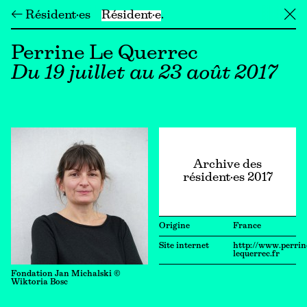
← Résident·es
Résident·e
╳
Perrine Le Querrec
Du 19 juillet au 23 août 2017
Archive des
résident·es 2017
Origine
France
Site internet
http://www.perrin
lequerrec.fr
Fondation Jan Michalski ©
Wiktoria Bosc