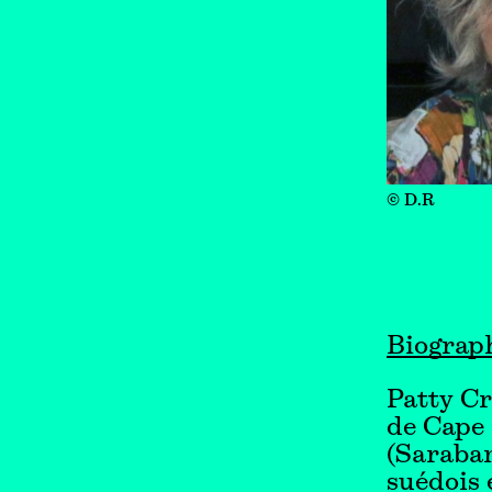
© D.R
Biograp
Patty Cr
de Cape
(Saraban
suédois 