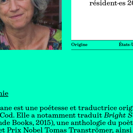
résident·es 
Origine
États-
hie
ane est une poétesse et traductrice orig
 Cod. Elle a notamment traduit
Bright S
de Books, 2015), une anthologie du poè
et Prix Nobel Tomas Tranströmer,
ainsi