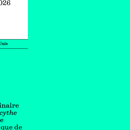
2026
Unis
inaire
cythe
te
 que de