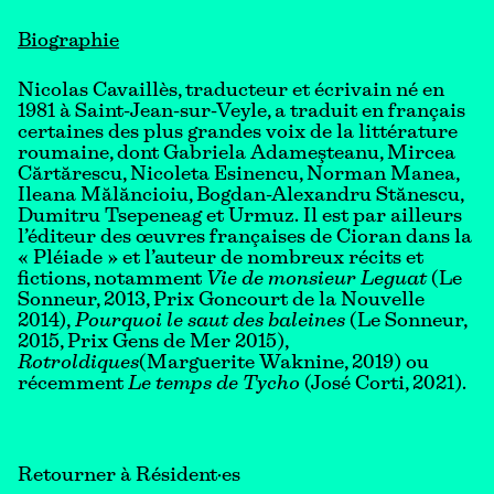
Biographie
Nicolas Cavaillès, traducteur et écrivain né en
1981 à Saint-Jean-sur-Veyle, a traduit en français
certaines des plus grandes voix de la littérature
roumaine, dont Gabriela Adameşteanu, Mircea
Cărtărescu, Nicoleta Esinencu, Norman Manea,
Ileana Mălăncioiu, Bogdan-Alexandru Stănescu,
Dumitru Tsepeneag et Urmuz. Il est par ailleurs
l’éditeur des œuvres françaises de Cioran dans la
« Pléiade » et l’auteur de nombreux récits et
fictions, notamment
Vie de monsieur Leguat
(Le
Sonneur, 2013, Prix Goncourt de la Nouvelle
2014),
Pourquoi le saut des baleines
(Le Sonneur,
2015, Prix Gens de Mer 2015),
Rotroldiques
(Marguerite Waknine, 2019) ou
récemment
Le temps de Tycho
(José Corti, 2021).
Retourner à Résident·es