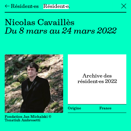
← Résident·es
Résident·e
╳
Nicolas Cavaillès
Du 8 mars au 24 mars 2022
Archive des
résident·es 2022
Origine
France
Fondation Jan Michalski ©
Tonatiuh Ambrosetti