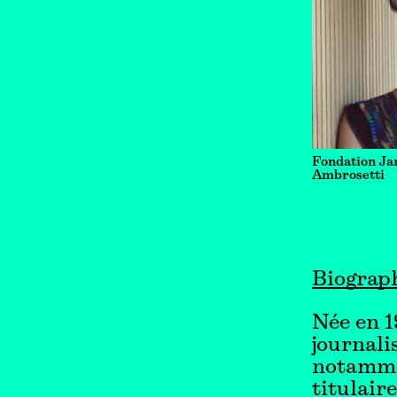
Fondation Ja
Ambrosetti
Biograp
Née en 1
journali
notamme
titulair