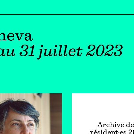
heva
au 31 juillet 2023
Archive de
résident·es 