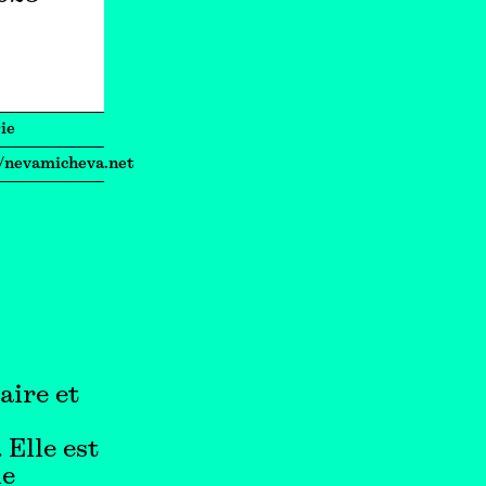
ie
//nevamicheva.net
aire et
Elle est
de