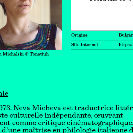
Origine
Bulgar
Site internet
https:
n Michalski © Tonatiuh
hie
973, Neva Micheva est traductrice littér
ste culturelle indépendante, œuvrant
nt comme critique cinématographique. 
e d’une maîtrise en philologie italienne 