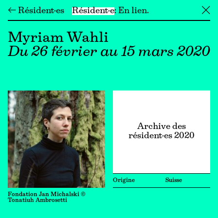
← Résident·es
Résident·e
En lien
╳
Myriam Wahli
Du 26 février au 15 mars 2020
Archive des
résident·es 2020
Origine
Suisse
Fondation Jan Michalski ©
Tonatiuh Ambrosetti