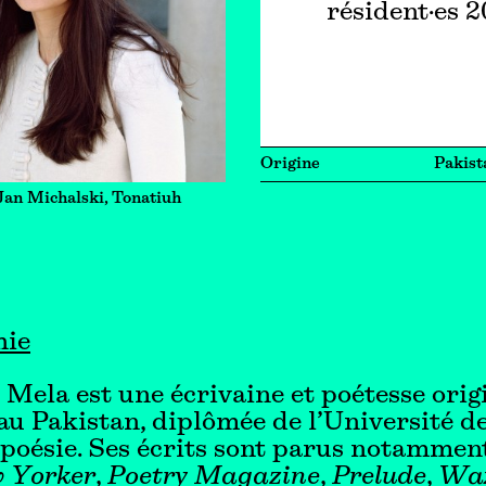
résident·es 
Origine
Pakist
Jan Michalski, Tonatiuh
hie
ela est une écrivaine et poétesse orig
au Pakistan, diplômée de l’Université 
poésie. Ses écrits sont parus notammen
 Yorker
,
Poetry
Magazine
,
Prelude
,
Wa