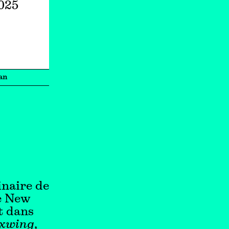
2025
an
inaire de
de New
t dans
xwing
,