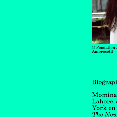
© Fondation 
Ambrosetti
Biograp
Momina M
Lahore, 
York en 
The New