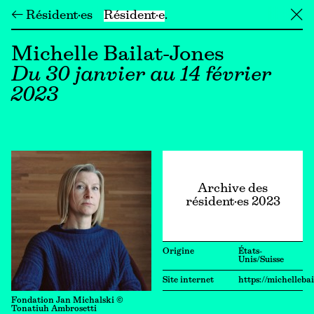
← Résident·es
Résident·e
╳
Michelle Bailat-Jones
Du 30 janvier au 14 février
2023
Archive des
résident·es 2023
Origine
États-
Unis/Suisse
Site internet
https://michelleba
Fondation Jan Michalski ©
Tonatiuh Ambrosetti