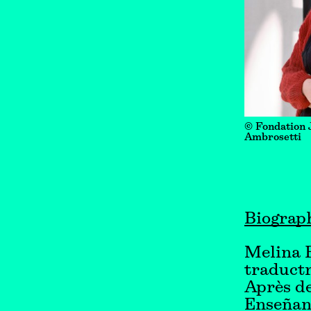
© Fondation 
Ambrosetti
Biograp
Melina B
traductr
Après de
Enseñanz