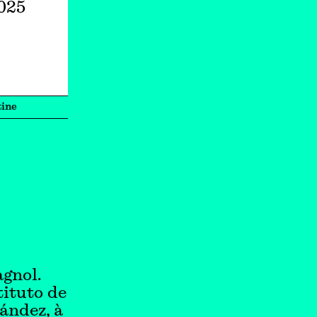
2025
ine
agnol.
tituto de
ández, à