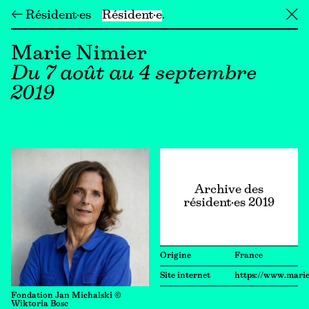
← Résident·es
Résident·e
╳
Marie Nimier
Du 7 août au 4 septembre
2019
Archive des
résident·es 2019
Origine
France
Site internet
https://www.mari
Fondation Jan Michalski ©
Wiktoria Bosc