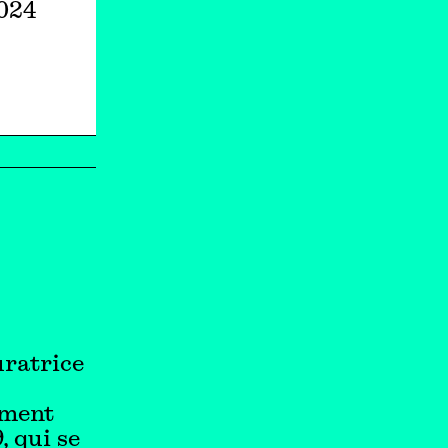
2024
uratrice
mment
, qui se