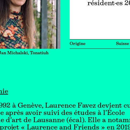
résident·es 
Origine
Suisse
Jan Michalski, Tonatiuh
hie
992 à Genève, Laurence Favez devient c
ce après avoir suivi des études à l’École
e d’art de Lausanne (écal). Elle a nota
 projet « Laurence and Friends » en 2019