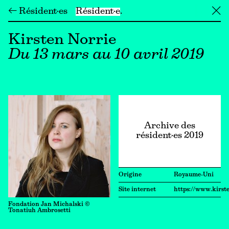
← Résident·es
Résident·e
╳
Kirsten Norrie
Du 13 mars au 10 avril 2019
Archive des
résident·es 2019
Origine
Royaume-Uni
Site internet
https://www.kirst
Fondation Jan Michalski ©
Tonatiuh Ambrosetti