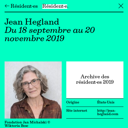
← Résident·es
Résident·e
╳
Jean Hegland
Du 18 septembre au 20
novembre 2019
Archive des
résident·es 2019
Origine
États-Unis
Site internet
http://jean-
hegland.com
Fondation Jan Michalski ©
Wiktoria Bosc