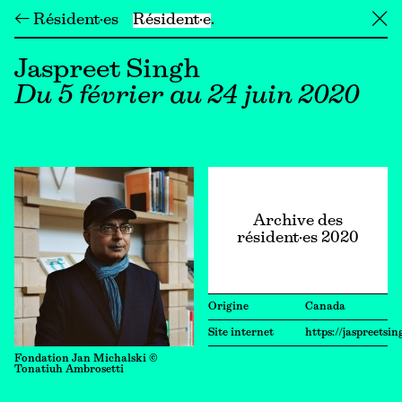
← Résident·es
Résident·e
╳
Jaspreet Singh
Du 5 février au 24 juin 2020
Archive des
résident·es 2020
Origine
Canada
Site internet
https://jaspreetsi
Fondation Jan Michalski ©
Tonatiuh Ambrosetti