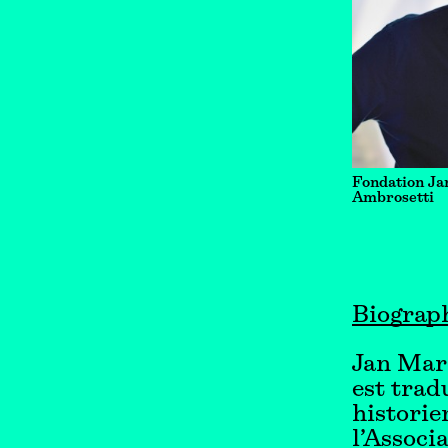
Fondation Ja
Ambrosetti
Biograp
Jan Mari
est trad
historie
l’Associ