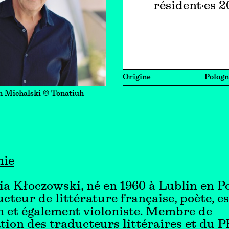
résident·es 
Origine
Pologn
n Michalski © Tonatiuh
hie
a Kłoczowski, né en 1960 à Lublin en P
ucteur de littérature française, poète, es
n et également violoniste. Membre de
ation des traducteurs littéraires et du 