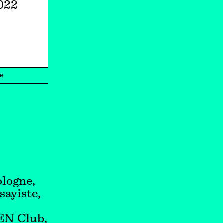
2022
e
ologne,
sayiste,
PEN Club,