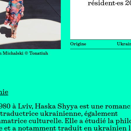
résident·es 
Origine
Ukrai
n Michalski © Tonatiuh
hie
980 à Lviv, Haska Shyya est une romanc
 traductrice ukrainienne, également
atrice culturelle. Elle a étudié la phil
e et a notamment traduit en ukrainien 