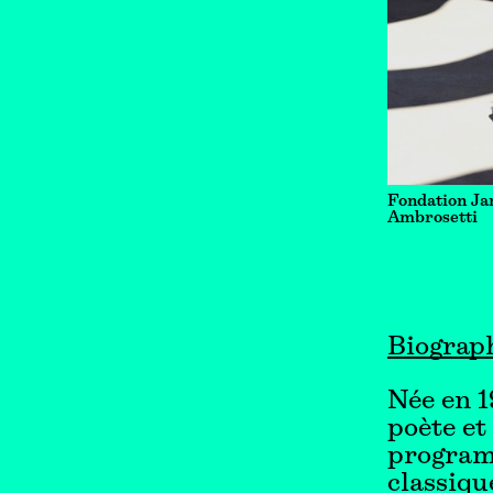
Fondation Ja
Ambrosetti
Biograp
Née en 1
poète et
programm
classiqu