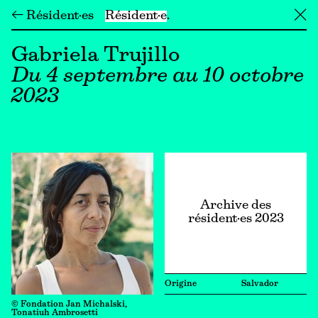
← Résident·es
Résident·e
╳
Gabriela Trujillo
Du 4 septembre au 10 octobre
2023
Archive des
résident·es 2023
Origine
Salvador
© Fondation Jan Michalski,
Tonatiuh Ambrosetti