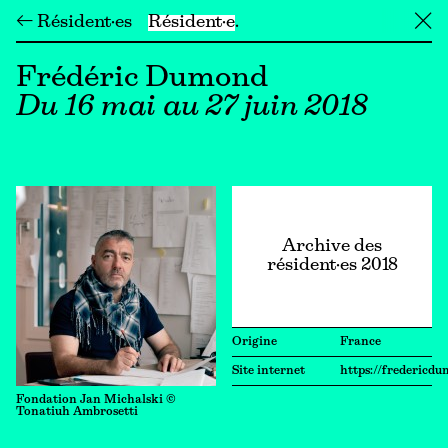
← Résident·es
Résident·e
╳
Frédéric Dumond
Du 16 mai au 27 juin 2018
Archive des
résident·es 2018
Origine
France
Site internet
https://fredericd
Fondation Jan Michalski ©
Tonatiuh Ambrosetti