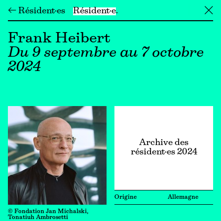
← Résident·es
Résident·e
╳
Frank Heibert
Du 9 septembre au 7 octobre
2024
Archive des
résident·es 2024
Origine
Allemagne
© Fondation Jan Michalski,
Tonatiuh Ambrosetti