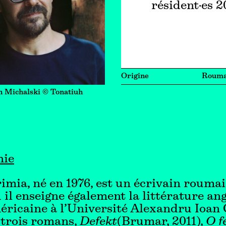
résident·es 
Origine
Rouma
n Michalski © Tonatiuh
hie
rimia, né en 1976, est un écrivain roumai
ù il enseigne également la littérature ang
ricaine à l’Université Alexandru Ioan C
 trois romans,
Defekt
(Brumar, 2011),
O f