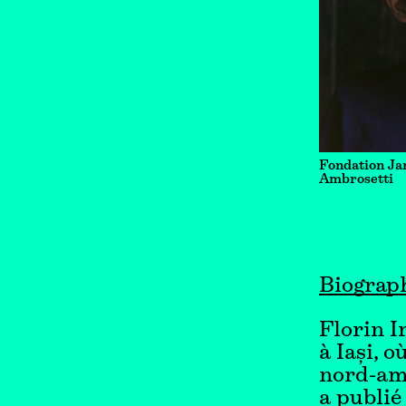
Fondation Ja
Ambrosetti
Biograp
Florin I
à Iași, o
nord-amé
a publié