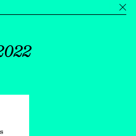
╳
2022
s