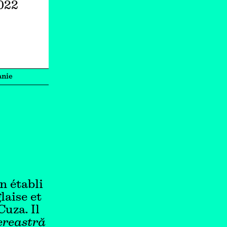
2022
nie
n établi
laise et
uza. Il
ereastră