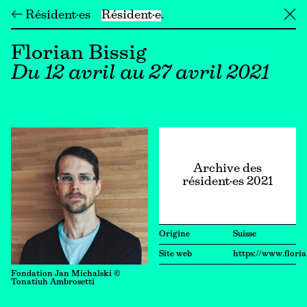
← Résident·es
Résident·e
╳
Florian Bissig
Du 12 avril au 27 avril 2021
Archive des
résident·es 2021
Origine
Suisse
Site web
https://www.floria
Fondation Jan Michalski ©
Tonatiuh Ambrosetti