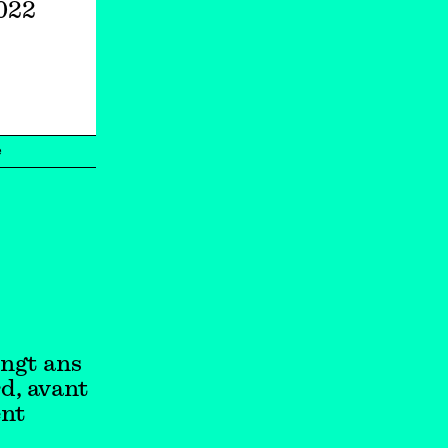
2022
e
ingt ans
d, avant
ent