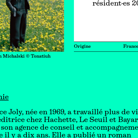
résident·es 
Origine
Franc
n Michalski © Tonatiuh
hie
e Joly, née en 1969, a travaillé plus de v
itrice chez Hachette, Le Seuil et Bayar
 son agence de conseil et accompagnem
e il y a dix ans. Elle a publié un roman