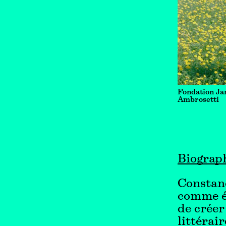
Fondation Ja
Ambrosetti
Biograp
Constanc
comme éd
de créer
littérair