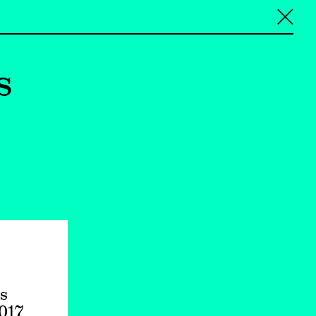
╳
s
s
017