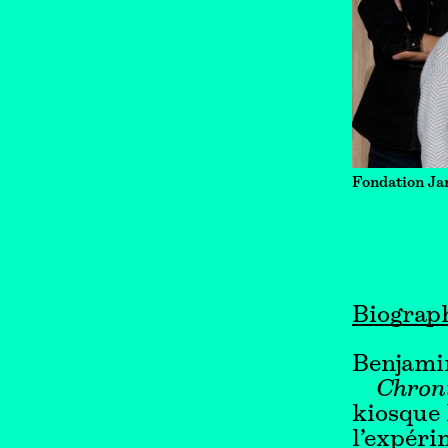
Fondation Ja
Biograp
Benjami
Chron
kiosque 
l’expéri