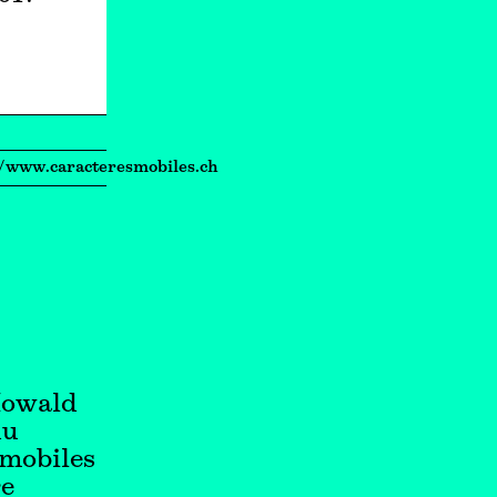
://www
.
caracteresmobiles
.ch
Howald
du
 mobiles
re