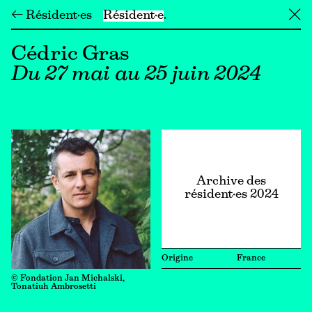
← Résident·es
Résident·e
╳
Cédric Gras
Du 27 mai au 25 juin 2024
Archive des
résident·es 2024
Origine
France
© Fondation Jan Michalski,
Tonatiuh Ambrosetti