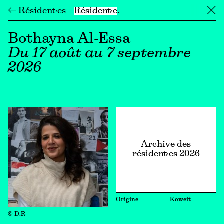
← Résident·es
Résident·e
╳
Bothayna Al-Essa
Du 17 août au 7 septembre
2026
Archive des
résident·es 2026
Origine
Koweit
© D.R