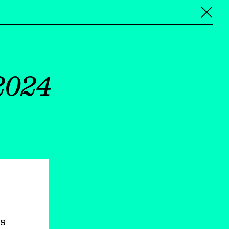
╳
2024
s