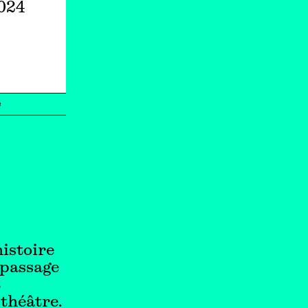
2024
e
histoire
 passage
t
 théâtre.