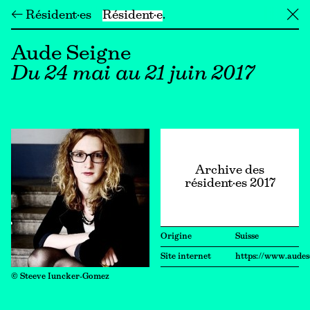
← Résident·es
Résident·e
╳
Aude Seigne
Du 24 mai au 21 juin 2017
Archive des
résident·es 2017
Origine
Suisse
Site internet
https://www.audes
© Steeve Iuncker-Gomez