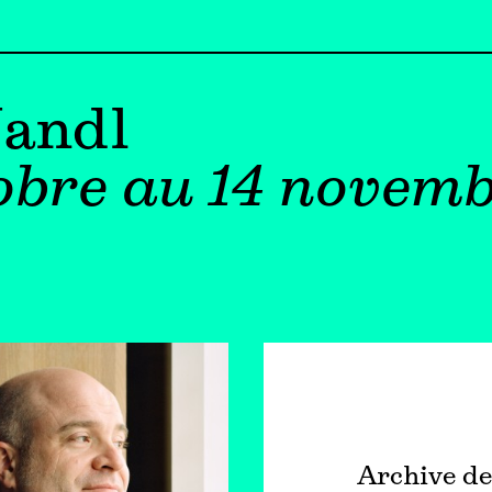
Jandl
obre au 14 novem
Archive de