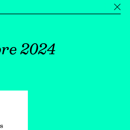
╳
bre 2024
s