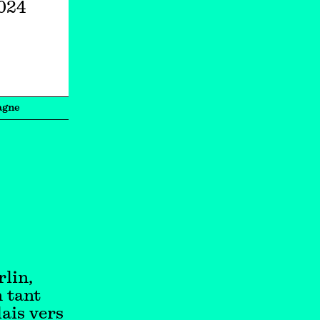
2024
agne
rlin,
n tant
lais vers