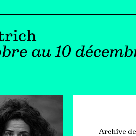
trich
obre au 10 décemb
Archive de