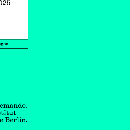
2025
agne
llemande.
stitut
e Berlin.