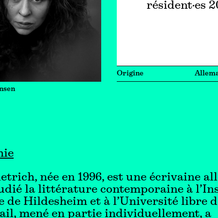
résident·es 
Origine
Allem
nsen
hie
etrich, née en 1996, est une écrivaine a
tudié la littérature contemporaine à l’In
re de Hildesheim et à l’Université libre d
ail, mené en partie individuellement, a