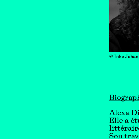
© Inke Johan
Biograp
Alexa Di
Elle a é
littérai
Son trav