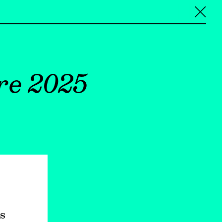
╳
re 2025
s