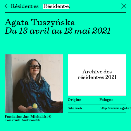
← Résident·es
Résident·e
╳
Agata Tuszyńska
Du 13 avril au 12 mai 2021
Archive des
résident·es 2021
Origine
Pologne
Site web
http://www.agata
Fondation Jan Michalski ©
Tonatiuh Ambrosetti