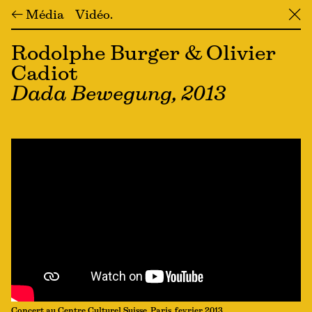
← Média
Vidéo
╳
Rodolphe Burger & Olivier
Cadiot
Dada Bewegung, 2013
Concert au Centre Culturel Suisse, Paris, fevrier 2013