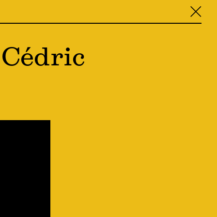
╳
 Cédric